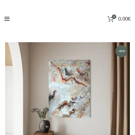
0
0,00
€
-40%