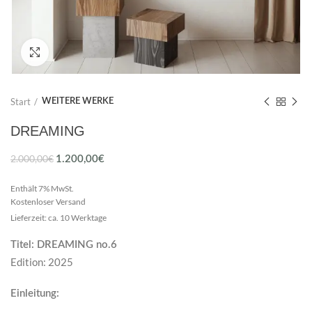
Click to enlarge
Start
WEITERE WERKE
DREAMING
Ursprünglicher
Aktueller
2.000,00
€
1.200,00
€
Preis
Preis
Enthält 7% MwSt.
war:
ist:
Kostenloser Versand
2.000,00€
1.200,00€.
Lieferzeit: ca. 10 Werktage
Titel: DREAMING no.6
Edition: 2025
Einleitung: