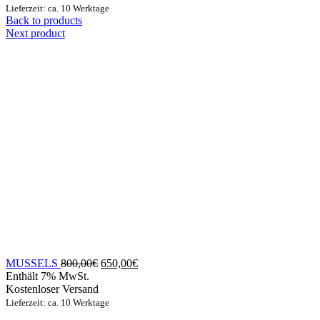
Lieferzeit: ca. 10 Werktage
Back to products
Next product
Ursprünglicher
Aktueller
MUSSELS
800,00
€
650,00
€
Preis
Preis
Enthält 7% MwSt.
war:
ist:
Kostenloser Versand
800,00€
650,00€.
Lieferzeit: ca. 10 Werktage