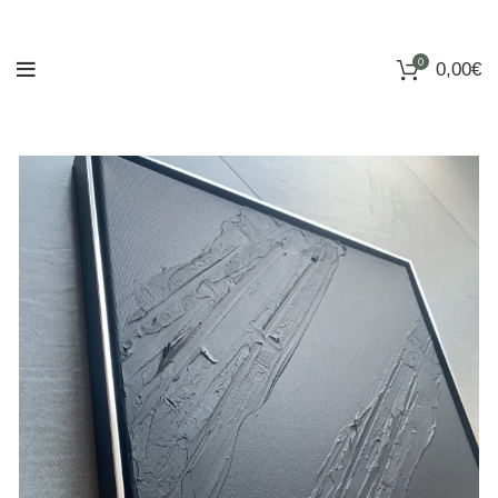
0
0,00
€