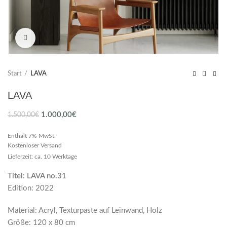
Click to enlarge
Start
LAVA
LAVA
Ursprünglicher
Aktueller
1.000,00
€
1.500,00
€
Preis
Preis
Enthält 7% MwSt.
war:
ist:
Kostenloser Versand
1.500,00€
1.000,00€.
Lieferzeit: ca. 10 Werktage
Titel: LAVA no.31
Edition: 2022
Material: Acryl, Texturpaste auf Leinwand, Holz
Größe: 120 x 80 cm