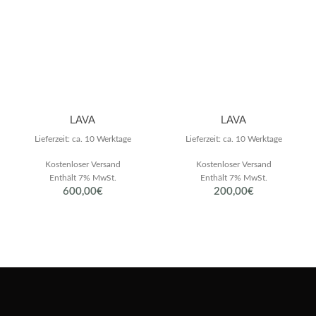
LAVA
LAVA
Lieferzeit: ca. 10 Werktage
Lieferzeit: ca. 10 Werktage
Kostenloser Versand
Kostenloser Versand
Enthält 7% MwSt.
Enthält 7% MwSt.
600,00
€
200,00
€