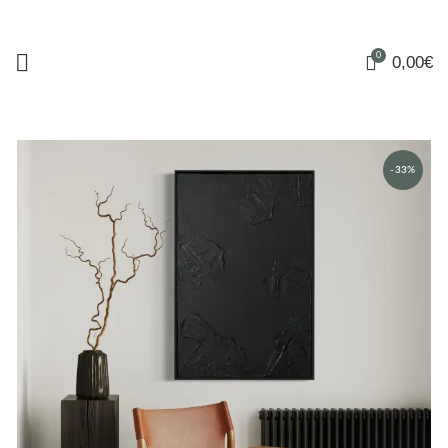
0
0,00
€
-33%