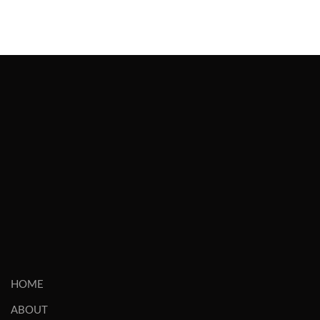
war:
ist:
war:
ist:
2.000,00€
1.500,00€.
800,00€
675,00€.
HOME
ABOUT