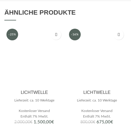
ÄHNLICHE PRODUKTE
-25%
-16%
LICHTWELLE
LICHTWELLE
Lieferzeit: ca. 10 Werktage
Lieferzeit: ca. 10 Werktage
Kostenloser Versand
Kostenloser Versand
Enthält 7% MwSt.
Enthält 7% MwSt.
Ursprünglicher
Aktueller
Ursprünglicher
Aktueller
1.500,00
€
675,00
€
2.000,00
€
800,00
€
Preis
Preis
Preis
Preis