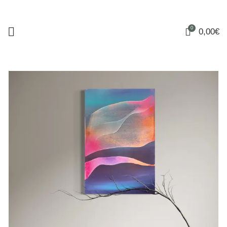
0
0,00
€