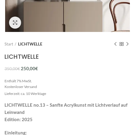
Click to enlarge
Start
LICHTWELLE
LICHTWELLE
Ursprünglicher
Aktueller
250,00
€
350,00
€
Preis
Preis
Enthält 7% MwSt.
war:
ist:
Kostenloser Versand
350,00€
250,00€.
Lieferzeit: ca. 10 Werktage
LICHTWELLE no.13 – Sanfte Acrylkunst mit Lichtverlauf auf
Leinwand
Edition: 2025
Einleitung: