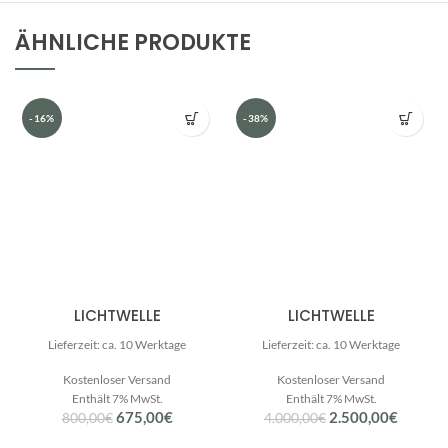
ÄHNLICHE PRODUKTE
-16%
-38%
LICHTWELLE
LICHTWELLE
Lieferzeit: ca. 10 Werktage
Lieferzeit: ca. 10 Werktage
Kostenloser Versand
Kostenloser Versand
Enthält 7% MwSt.
Enthält 7% MwSt.
Ursprünglicher
Aktueller
Ursprünglicher
Aktuell
675,00
€
2.500,00
€
800,00
€
4.000,00
€
Preis
Preis
Preis
Preis