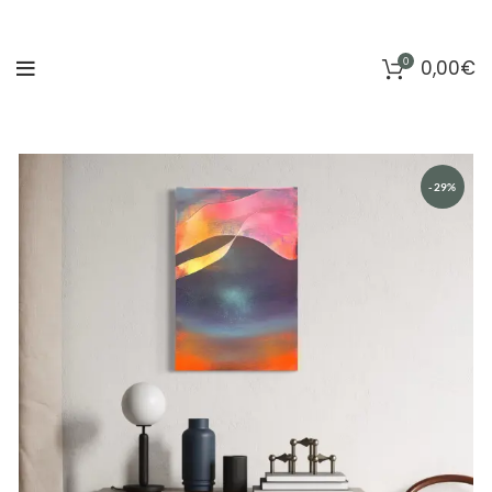
0
0,00
€
-29%