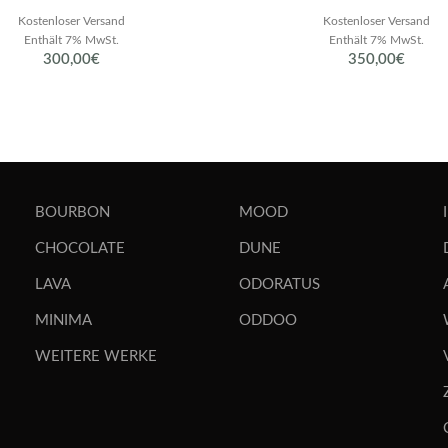
Kostenloser Versand
Kostenloser Versand
Enthält 7% MwSt.
Enthält 7% MwSt.
300,00
€
350,00
€
BOURBON
MOOD
CHOCOLATE
DUNE
LAVA
ODORATUS
MINIMA
ODDOO
WEITERE WERKE