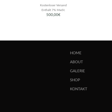
Kostenloser Versand
Enthält 7% MwSt.
500,00
€
HOME
ABOUT
GALERIE
SHOP
KONTAKT