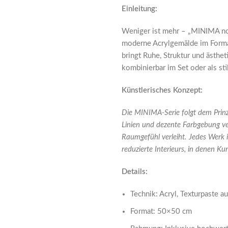
Einleitung:
Weniger ist mehr – „MINIMA no.
moderne Acrylgemälde im Format
bringt Ruhe, Struktur und ästheti
kombinierbar im Set oder als stil
Künstlerisches Konzept:
Die MINIMA-Serie folgt dem Prinz
Linien und dezente Farbgebung v
Raumgefühl verleiht. Jedes Werk i
reduzierte Interieurs, in denen Kun
Details:
Technik: Acryl, Texturpaste 
Format: 50×50 cm