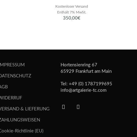
Kostenloser Versand
Enthält 7% MwSt.
350,00
€
IMPRESSUM
Hortensienring 67
65929 Frankfurt am Main
DATENSCHUTZ
Tel: +49 (0) 1787199695
AGB
info@artgalerie-tc.com
WIDERRUF
VERSAND & LIEFERUNG
ZAHLUNGSWEISEN
Cookie-Richtlinie (EU)