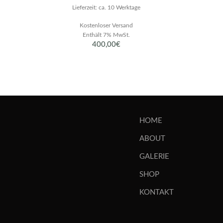
Lieferzeit: ca. 10 Werktage
Kostenloser Versand
Enthält 7% MwSt.
400,00
€
HOME
ABOUT
GALERIE
SHOP
KONTAKT