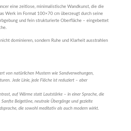
cer eine zeitlose, minimalistische Wandkunst, die die
t. Das Werk im Format 100×70 cm überzeugt durch seine
arbgebung und fein strukturierte Oberfläche – eingebettet
che.
 nicht dominieren, sondern Ruhe und Klarheit ausstrahlen
iert von natürlichen Mustern wie Sandverwehungen,
ren. Jede Linie, jede Fläche ist reduziert – aber
ntrast, auf Wärme statt Lautstärke – in einer Sprache, die
Sanfte Beigetöne, neutrale Übergänge und gezielte
ldsprache, die sowohl meditativ als auch modern wirkt.