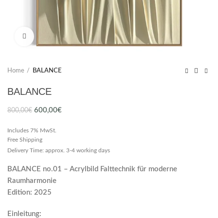
Click to enlarge
Home
BALANCE
BALANCE
Original
Current
600,00
€
800,00
€
price
price
Includes 7% MwSt.
was:
is:
Free Shipping
800,00€.
600,00€.
Delivery Time: approx. 3-4 working days
BALANCE no.01 – Acrylbild Falttechnik für moderne
Raumharmonie
Edition: 2025
Einleitung: