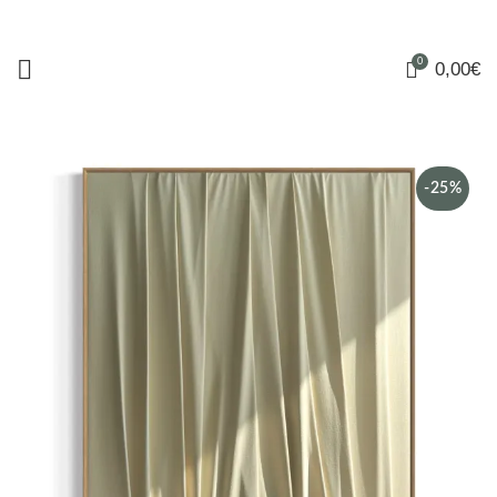
0
0,00
€
-25%